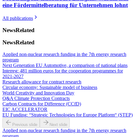
eine Fördermittelberatung für Unternehmen lohnt
All publications
News
Related
News
Related
Applied non-nuclear research funding in the 7th energy research
program
Next Generation EU Automotive, a comparison of national plans
Interreg: 481 million euros for the cooperation programmes for
2021-2027
Research allowance for contract research
Circular economy: Sustainable model of business
World Creativity and Innovation Day
Q&A Climate Protection Contracts
Carbon Contracts for Difference (CCfD)
EIC ACCELERATOR
EU Funding: “Strategic Technologies for Europe Platform“ (STEP)
Previous slide
Next slide
Applied non-nuclear research funding in the 7th energy research
program